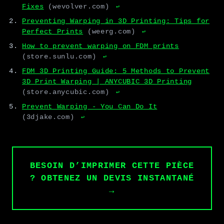
Fixes
(wevolver.com)
↩
Preventing Warping in 3D Printing: Tips for
Perfect Prints
(weerg.com)
↩
How to prevent warping on FDM prints
(store.sunlu.com)
↩
FDM 3D Printing Guide: 5 Methods to Prevent
3D Print Warping | ANYCUBIC 3D Printing
(store.anycubic.com)
↩
Prevent Warping - You Can Do It
(3djake.com)
↩
BESOIN D’IMPRIMER CETTE PIÈCE
? OBTENEZ UN DEVIS INSTANTANÉ
→