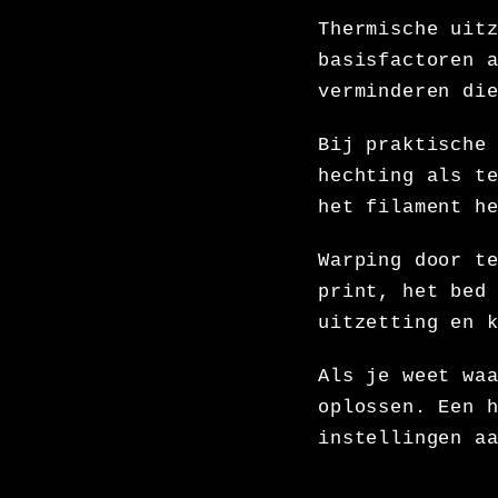
Thermische uit
basisfactoren 
verminderen di
Bij praktische
hechting als t
het filament h
Warping door t
print, het bed
uitzetting en 
Als je weet wa
oplossen. Een 
instellingen a