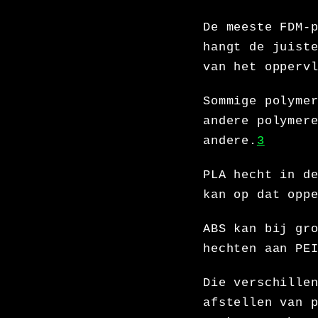
De meeste FDM-
hangt de juist
van het opperv
Sommige polyme
andere polymer
andere.
3
PLA hecht in d
kan op dat opp
ABS kan bij gr
hechten aan PE
Die verschille
afstellen van 