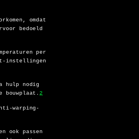
orkomen, omdat
rvoor bedoeld
mperaturen per
t-instellingen
a hulp nodig
e bouwplaat.
2
nti-warping-
en ook passen