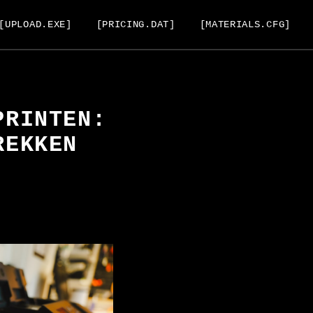
[UPLOAD.EXE]
[PRICING.DAT]
[MATERIALS.CFG]
PRINTEN:
REKKEN