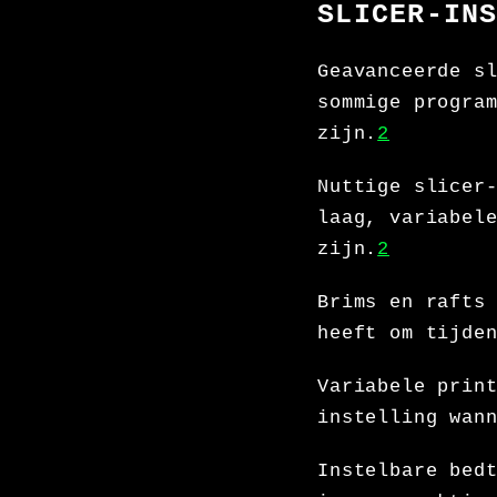
SLICER-IN
Geavanceerde s
sommige progra
zijn.
2
Nuttige slicer
laag, variabel
zijn.
2
Brims en rafts
heeft om tijde
Variabele prin
instelling wan
Instelbare bed