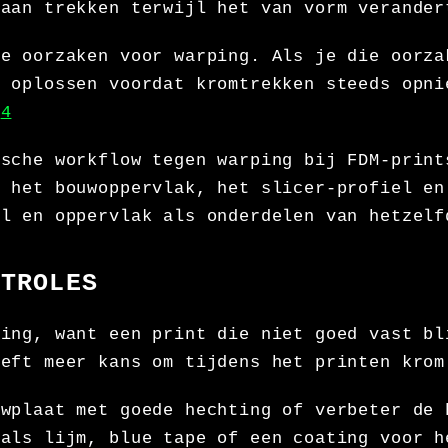
gaan trekken terwijl het van vorm verander
re oorzaken voor warping. Als je die oorza
m oplossen voordat kromtrekken steeds opni
.
4
ische workflow tegen warping bij FDM-print
, het bouwoppervlak, het slicer-profiel en
al en oppervlak als onderdelen van hetzelf
NTROLES
ting, want een print die niet goed vast bl
eeft meer kans om tijdens het printen krom
uwplaat met goede hechting of verbeter de 
oals lijm, blue tape of een coating voor h