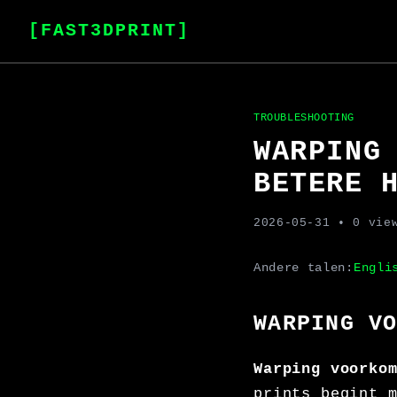
[FAST3DPRINT]
TROUBLESHOOTING
WARPING
BETERE 
2026-05-31
• 0 vie
Andere talen:
Engli
WARPING V
Warping voorko
prints begint 