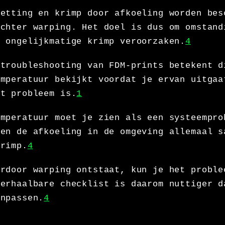
zetting en krimp door afkoeling worden bes
achter warping. Het doel is dus om omstand
e ongelijkmatige krimp veroorzaken.
4
 troubleshooting van FDM-prints betekent d
emperatuur bekijkt voordat je ervan uitgaa
et probleem is.
1
emperatuur moet je zien als een systeempro
 en de afkoeling in de omgeving allemaal s
krimp.
4
ardoor warping ontstaat, kun je het proble
herhaalbare checklist is daarom nuttiger d
anpassen.
4