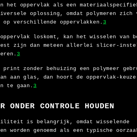
an het oppervlak als een materiaalspecifie
niversele oplossing, omdat polymeren zich 
n op verschillende oppervlakken.
3
 oppervlak loskomt, kan het wisselen van b
test zijn dan meteen allerlei slicer-inste
deren.
3
e print zonder behuizing een polymeer gebr
dan aan glas, dan hoort de oppervlak-keuze
en te gaan.
3
UR ONDER CONTROLE HOUDEN
biliteit is belangrijk, omdat wisselende
ren worden genoemd als een typische oorzaa