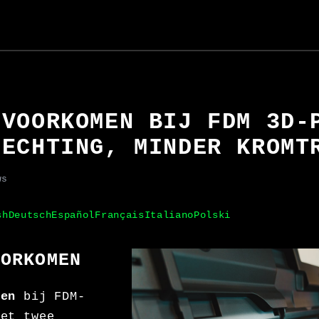
 VOORKOMEN BIJ FDM 3D-
HECHTING, MINDER KROMT
ws
sh
Deutsch
Español
Français
Italiano
Polski
OORKOMEN
men
bij FDM-
met twee