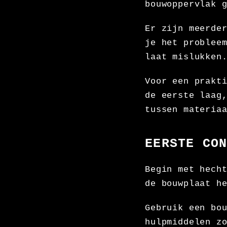
bouwoppervlak 
Er zijn meerde
je het problee
laat mislukken
Voor een prakt
de eerste laag
tussen materia
EERSTE CO
Begin met hech
de bouwplaat h
Gebruik een bo
hulpmiddelen z