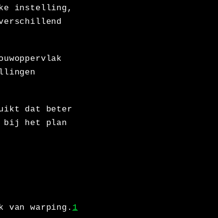
ke instelling,
verschillend
ouwoppervlak
llingen
uikt dat beter
 bij het plan
k van warping.
1