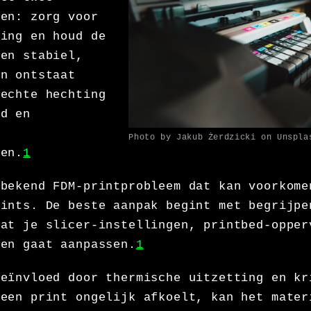
ten: zorg voor
ting en houd de
ren stabiel,
en ontstaat
lechte hechting
ed en
Photo by Jakub Żerdzicki on Unspla
ren.
1
 bekend FDM-printprobleem dat kan voorkome
rints. De beste aanpak begint met begrijpe
dat je slicer-instellingen, printbed-opper
den gaat aanpassen.
1
beïnvloed door thermische uitzetting en kr
 een print ongelijk afkoelt, kan het mater