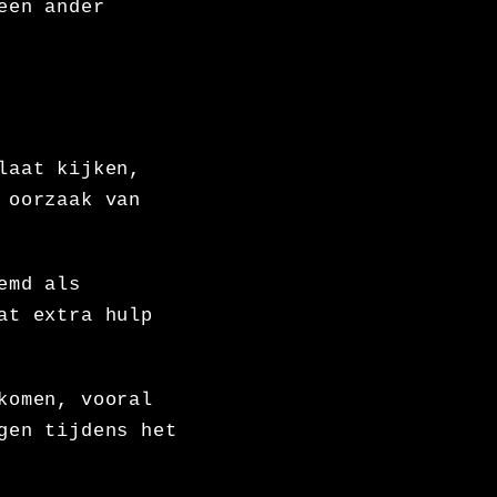
een ander
laat kijken,
 oorzaak van
emd als
at extra hulp
komen, vooral
gen tijdens het