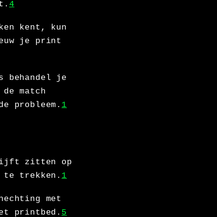
t.
4
ken kent, kun
euw je print
s behandel je
 de match
de probleem.
1
ijft zitten op
 te trekken.
1
hechting met
et printbed.
5