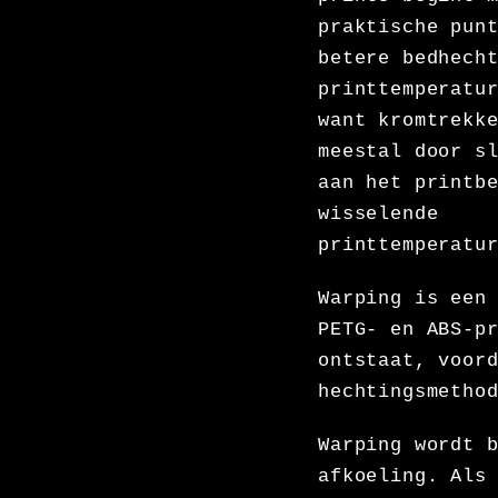
praktische pun
betere bedhech
printtemperatu
want kromtrekk
meestal door s
aan het printb
wisselende
printtemperatu
Warping is een
PETG- en ABS-p
ontstaat, voor
hechtingsmetho
Warping wordt 
afkoeling. Als