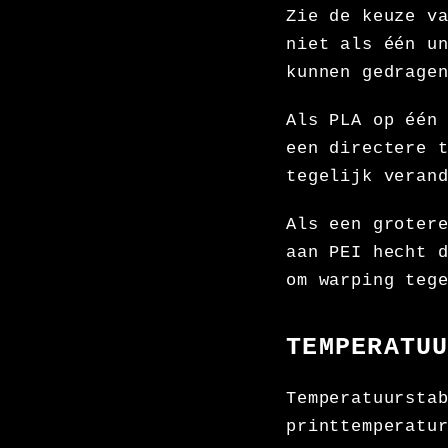
Zie de keuze v
niet als één u
kunnen gedrage
Als PLA op één
een directere 
tegelijk veran
Als een groter
aan PEI hecht 
om warping teg
TEMPERATU
Temperatuursta
printtemperatu