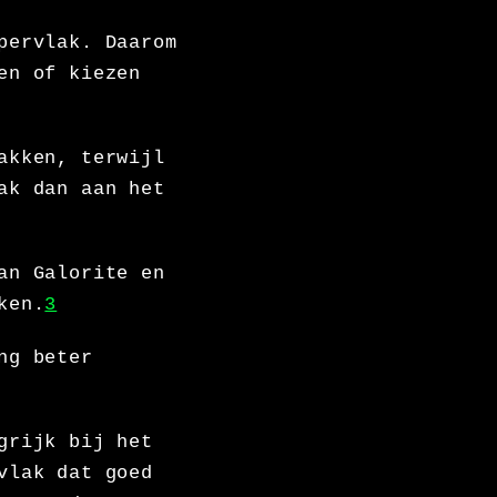
pervlak. Daarom
en of kiezen
akken, terwijl
ak dan aan het
an Galorite en
ken.
3
ng beter
grijk bij het
vlak dat goed