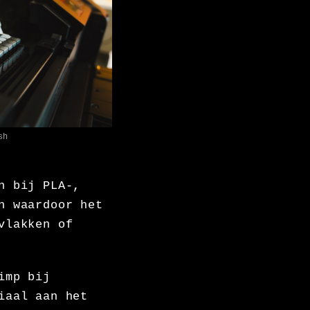
sh
n bij PLA-,
n waardoor het
vlakken of
imp bij
iaal aan het