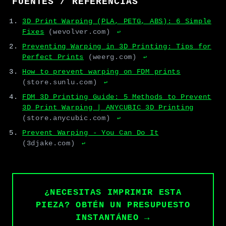
FUENTES / REFERENCIAS
3D Print Warping (PLA, PETG, ABS): 6 Simple
Fixes
(wevolver.com)
↩
Preventing Warping in 3D Printing: Tips for
Perfect Prints
(weerg.com)
↩
How to prevent warping on FDM prints
(store.sunlu.com)
↩
FDM 3D Printing Guide: 5 Methods to Prevent
3D Print Warping | ANYCUBIC 3D Printing
(store.anycubic.com)
↩
Prevent Warping - You Can Do It
(3djake.com)
↩
¿NECESITAS IMPRIMIR ESTA
PIEZA? OBTÉN UN PRESUPUESTO
INSTANTÁNEO →