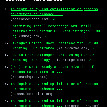
In-depth study and optimization of process
parameters to enhance ...
(sciencedirect.com)
↩
Optimizing Infill Percentage and Infill
Patterns for Maximum 3D Print Strength – 3D
Mag
(3dmag.com)
↩
Stronger Prints: Best Practices for FDM 3D
Printing | MakerVerse
(makerverse.com)
↩
How to Print Stronger Parts Using FDM 3D
Printing Technology
(flashforge.com)
↩
(PDF) In-Depth Study and Optimization of
Process Parameters to ...
(researchgate.net)
↩
In-depth study and optimization of process
parameters to enhance ...
(semanticscholar.org)
↩
In-Depth Study and Optimization of Process
Parameters to Enhance ...
(papers.ssrn.com)