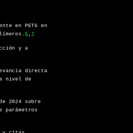
ente en PETG en
límeros.
5
,
7
cción y a
evancia directa
a nivel de
de 2024 sobre
e parámetros
 y citas,