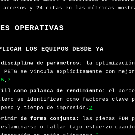
6 accesos y 24 citas en las métricas mostr
NES OPERATIVAS
PLICAR LOS EQUIPOS DESDE YA
 disciplina de parámetros:
la optimización
n PETG se vincula explícitamente con mejor
.
5
,
7
fill como palanca de rendimiento:
el porce
lleno se identifican como factores clave p
 peso y tiempo de impresión.
2
primir de forma conjunta:
las piezas FDM p
deslaminarse o fallar bajo esfuerzo cuando