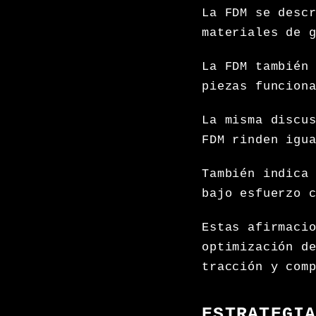
La FDM se desc
materiales de 
La FDM también
piezas funcion
La misma discu
FDM rinden igu
También indica
bajo esfuerzo 
Estas afirmaci
optimización d
tracción y com
ESTRATEGI