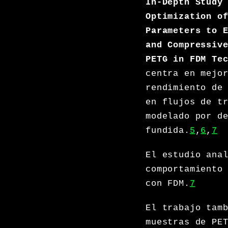
In-Depth Study
Optimization o
Parameters to 
and Compressiv
PETG in FDM Te
centra en mejo
rendimiento de
en flujos de t
modelado por d
fundida.
5
,
6
,
7
El estudio ana
comportamiento
con FDM.
7
El trabajo tam
muestras de PE