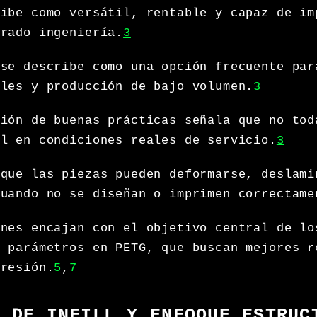
ribe como versátil, rentable y capaz de im
grado ingeniería.
3
 se describe como una opción frecuente par
ales y producción de bajo volumen.
3
sión de buenas prácticas señala que no tod
al en condiciones reales de servicio.
3
 que las piezas pueden deformarse, deslami
cuando no se diseñan o imprimen correctame
ones encajan con el objetivo central de lo
e parámetros en PETG, que buscan mejores r
presión.
5
,
7
A DE INFILL Y ENFOQUE ESTRUC