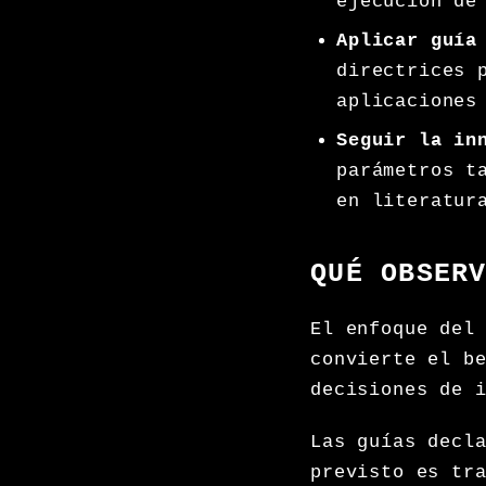
ejecución de
Aplicar guía
directrices 
aplicaciones
Seguir la in
parámetros t
en literatur
QUÉ OBSER
El enfoque del
convierte el b
decisiones de 
Las guías decl
previsto es tr