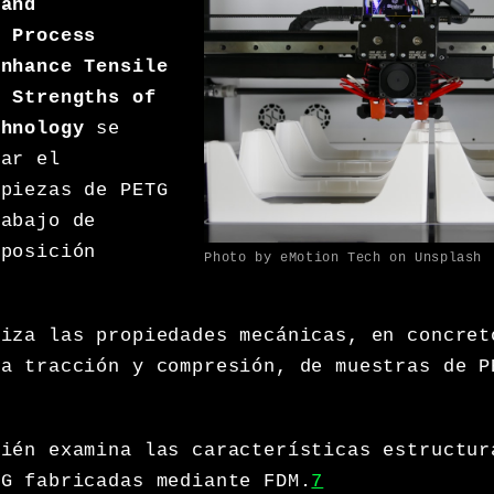
 and
f Process
Enhance Tensile
e Strengths of
chnology
se
rar el
 piezas de PETG
rabajo de
eposición
Photo by eMotion Tech on Unsplash
liza las propiedades mecánicas, en concret
 a tracción y compresión, de muestras de P
bién examina las características estructur
TG fabricadas mediante FDM.
7