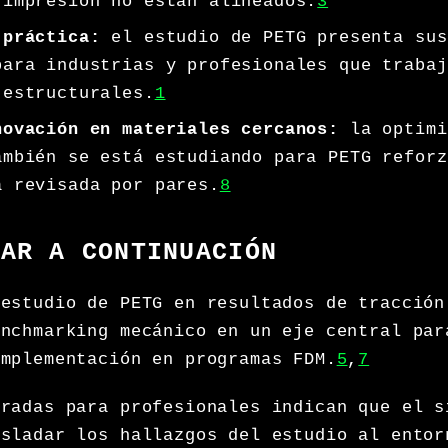
 impresión no están alineados.
3
 práctica:
el estudio de PETG presenta sus
para industrias y profesionales que trabaj
 estructurales.
1
novación en materiales cercanos:
la optimi
ambién se está estudiando para PETG reforz
a revisada por pares.
8
VAR A CONTINUACIÓN
 estudio de PETG en resultados de tracción
enchmarking mecánico en un eje central par
implementación en programas FDM.
5
,
7
aradas para profesionales indican que el s
asladar los hallazgos del estudio al entor