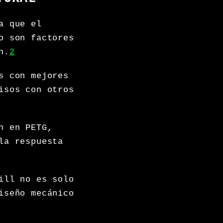
a que el
o son factores
n.
2
s con mejores
isos con otros
n en PETG,
la respuesta
ill no es solo
iseño mecánico