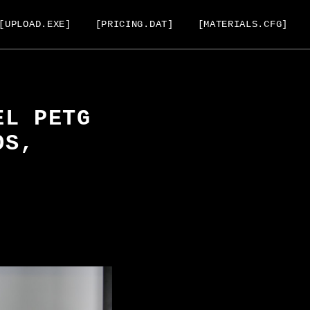
[UPLOAD.EXE]
[PRICING.DAT]
[MATERIALS.CFG]
EL PETG
OS,