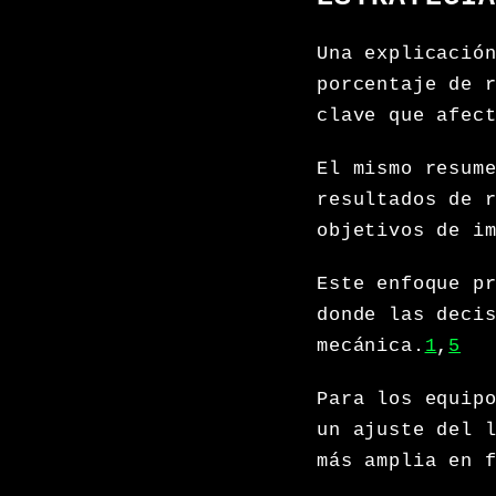
Una explicació
porcentaje de 
clave que afec
El mismo resum
resultados de 
objetivos de i
Este enfoque p
donde las deci
mecánica.
1
,
5
Para los equip
un ajuste del 
más amplia en 