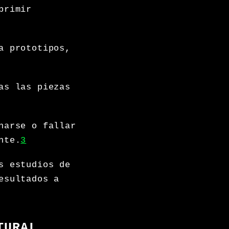
primir
a prototipos,
as las piezas
narse o fallar
nte.
3
s estudios de
esultados a
TURAL