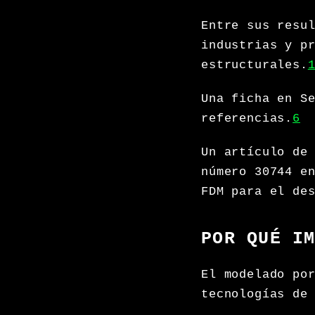
Entre sus resu
industrias y p
estructurales.
Una ficha en S
referencias.
6
Un artículo de
número 30744 e
FDM para el de
POR QUÉ I
El modelado po
tecnologías de