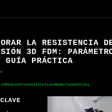
JORAR LA RESISTENCIA D
ESIÓN 3D FDM: PARÁMETR
Y GUÍA PRÁCTICA
ws
ish
Deutsch
Français
Italiano
Nederlands
Polski
 CLAVE