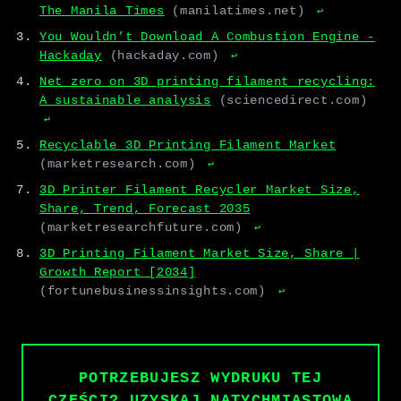
The Manila Times
(manilatimes.net)
↩
You Wouldn’t Download A Combustion Engine -
Hackaday
(hackaday.com)
↩
Net zero on 3D printing filament recycling:
A sustainable analysis
(sciencedirect.com)
↩
Recyclable 3D Printing Filament Market
(marketresearch.com)
↩
3D Printer Filament Recycler Market Size,
Share, Trend, Forecast 2035
(marketresearchfuture.com)
↩
3D Printing Filament Market Size, Share |
Growth Report [2034]
(fortunebusinessinsights.com)
↩
POTRZEBUJESZ WYDRUKU TEJ
CZĘŚCI? UZYSKAJ NATYCHMIASTOWĄ