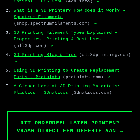
Options | EOS GmbH
(eos.info)
↩
What is a 3D Printer? How does it work? -
Spectrum Filaments
(shop.spectrumfilaments.com)
↩
3D Printing Filament Types Explained –
Properties, Printing & Best Uses
(all3dp.com)
↩
3D Printing Blog & Tips
(clt3dprinting.com)
↩
Using 3D Printing to Create Replacement
Parts - Protolabs
(protolabs.com)
↩
A Closer Look at 3D Printing Materials:
Plastics - 3Dnatives
(3dnatives.com)
↩
DIT ONDERDEEL LATEN PRINTEN?
VRAAG DIRECT EEN OFFERTE AAN →