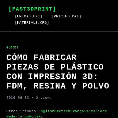
[FAST3DPRINT]
[UPLOAD.EXE]
[PRICING.DAT]
[MATERIALS.CFG]
GUIDES
CÓMO FABRICAR
PIEZAS DE PLÁSTICO
CON IMPRESIÓN 3D:
FDM, RESINA Y POLVO
2026-06-03
• 0 views
Otros idiomas:
English
Deutsch
Français
Italiano
Nederlands
Polski