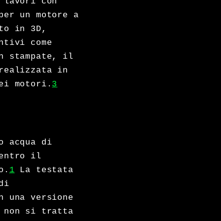
 lavori con
per un motore a
to in 3D,
ntivi come
n stampate, il
realizzata in
ei motori.
3
o acqua di
entro il
o.
1
La testata
di
n una versione
 non si tratta