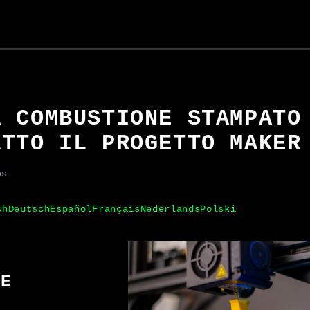
A COMBUSTIONE STAMPATO
ATTO IL PROGETTO MAKER
ws
sh
Deutsch
Español
Français
Nederlands
Polski
NE