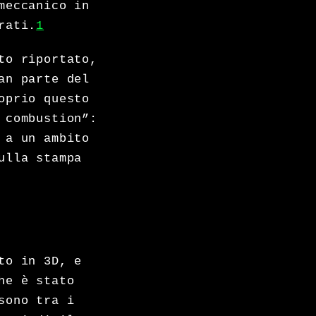
meccanico in
rati.
1
to riportato,
an parte del
oprio questo
 combustion”:
 a un ambito
ulla stampa
to in 3D, e
he è stato
sono tra i