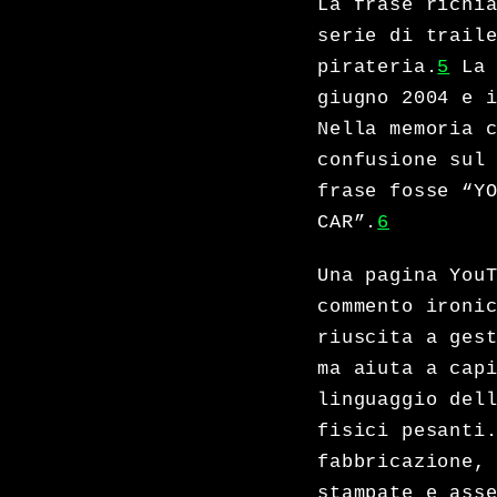
La frase richi
serie di trail
pirateria.
5
La 
giugno 2004 e 
Nella memoria 
confusione sul
frase fosse “Y
CAR”.
6
Una pagina You
commento ironi
riuscita a ges
ma aiuta a cap
linguaggio del
fisici pesanti
fabbricazione,
stampate e ass