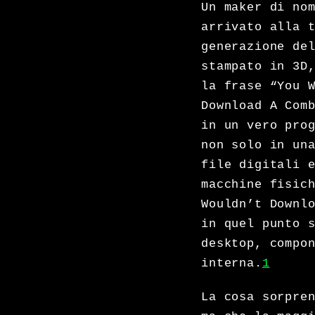
Un maker di no
arrivato alla 
generazione de
stampato in 3D
la frase “You 
Download A Com
in un vero pro
non solo in un
file digitali 
macchine fisic
Wouldn’t Downl
in quel punto 
desktop, compo
interna.
1
La cosa sorpre