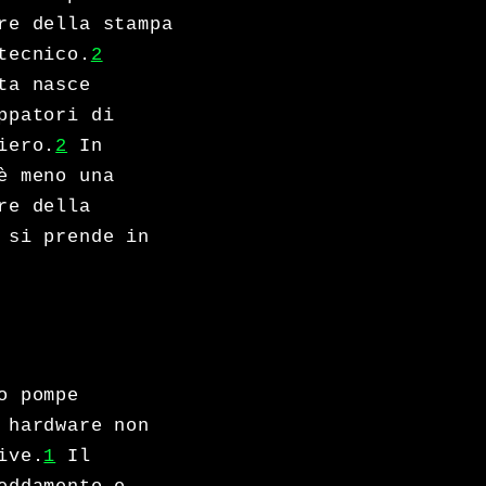
re della stampa
tecnico.
2
ta nasce
ppatori di
iero.
2
In
è meno una
re della
 si prende in
o pompe
 hardware non
ive.
1
Il