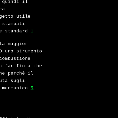
 quindi il
ca
getto utile
 stampati
e standard.
1
la maggior
D uno strumento
combustione
a far finta che
he perché il
uta sugli
 meccanico.
5