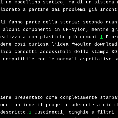
di un modellino statico, ma di un sistema 
gliorato a partire dai problemi già incont
ali fanno parte della storia: secondo quan
a alcuni componenti in CF-Nylon, mentre gr
realizzata con plastiche più comuni.
1
È pr
ndere così curiosa l’idea “wouldn download
plica concetti accessibili della stampa 3D
o compatibile con le normali aspettative s
viene presentato come completamente stampa
ione mantiene il progetto aderente a ciò c
 descritto.
1
Cuscinetti, cinghie e filtri 