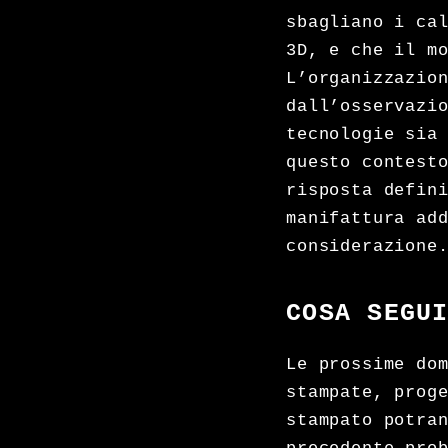
sbagliano i ca
3D, e che il m
L’organizzazio
dall’osservazi
tecnologie sia
questo contest
risposta defin
manifattura ad
considerazione
COSA SEGU
Le prossime do
stampate, prog
stampato potra