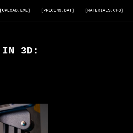
[UPLOAD.EXE]
[PRICING.DAT]
[MATERIALS.CFG]
 IN 3D: