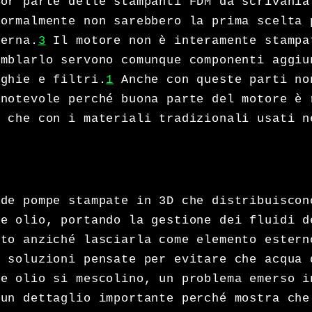
ior parte delle stampanti FDM da scrivania
normalmente non sarebbero la prima scelta 
terna.
3
Il motore non è interamente stampa
emblarlo servono comunque componenti aggiu
nghie e filtri.
1
Anche con queste parti no
 notevole perché buona parte del motore è 
e che con i materiali tradizionali usati n
ude pompe stampate in 3D che distribuiscon
 e olio, portando la gestione dei fluidi d
ato anziché lasciarla come elemento estern
e soluzioni pensate per evitare che acqua 
 e olio si mescolino, un problema emerso i
un dettaglio importante perché mostra che