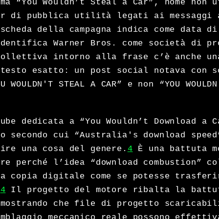
ama “You Wouldn’t Steal a Car”, nome non u
er di pubblica utilità legati ai messaggi 
scheda della campagna indica come data di
identifica Warner Bros. come società di pr
collettiva intorno alla frase c’è anche un
 testo esatto: un post social notava con s
OU WOULDN'T STEAL A CAR” e non “YOU WOULDN
Tube dedicata a “You Wouldn’t Download a C
co secondo cui “Australia's download speed
tire una cosa del genere.
4
È una battuta m
ire perché l’idea “download combustion” co
la copia digitale come se potesse trasferi
.
4
Il progetto del motore ribalta la battu
 mostrando che file di progetto scaricabil
emblaggio meccanico reale possono effettiv