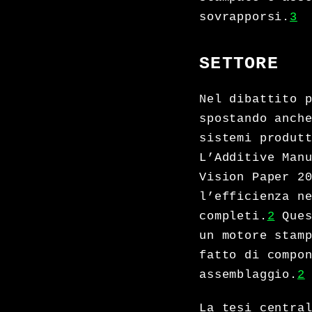
sovrapporsi.
3
SETTORE
Nel dibattito 
spostando anch
sistemi produt
L’Additive Man
Vision Paper 2
l’efficienza n
completi.
2
Ques
un motore stam
fatto di compo
assemblaggio.
2
La tesi centra