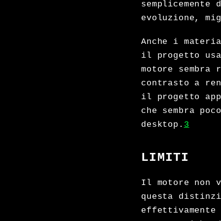
semplicemente 
evoluzione, mi
Anche i materi
il progetto us
motore sembra 
contrasto a re
il progetto ap
che sembra poc
desktop.
3
LIMITI
Il motore non 
questa distinz
effettivamente