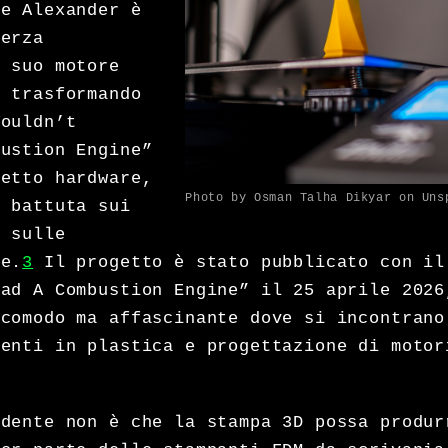
me Alexander è
terza
l suo motore
, trasformando
Wouldn’t
bustion Engine”
getto hardware,
Photo by Osman Talha Dikyar on Uns
a battuta sui
e sulle
he.
3
Il progetto è stato pubblicato con il
oad A Combustion Engine” il 25 aprile 2026
scomodo ma affascinante dove si incontrano
nenti in plastica e progettazione di motor
ndente non è che la stampa 3D possa produr