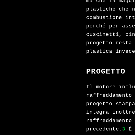
ma che la magg
plastiche che 
combustione in
perché per ass
cuscinetti, ci
progetto resta
plastica invec
PROGETTO
Il motore incl
raffreddamento
progetto stamp
integra inoltr
raffreddamento
precedente.
3
È 