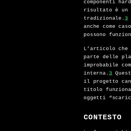
componenti har
risultato è un
tradizionale.
3
anche come cas
possono funzio
L’articolo che
parte delle pl
improbabile co
interna.
3
Quest
il progetto ca
titolo funzion
oggetti “scari
CONTESTO