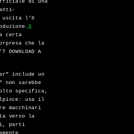
fficiale di una
anti-
 uscita l’8
oduzione.
5
a certa
orpresa che la
'T DOWNLOAD A
ar” include un
” non sarebbe
olto specifica,
lpisce: usa il
re macchinari
ta verso la
i, parti
amente