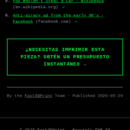
You Wouldn't Steal a Car - Wikipedia
(en.wikipedia.org)
↩
Anti-piracy ad from the early 00's -
Facebook
(facebook.com)
↩
¿NECESITAS IMPRIMIR ESTA
PIEZA? OBTÉN UN PRESUPUESTO
INSTANTÁNEO →
By the
Fast3DPrint
Team · Published
2026-05-29