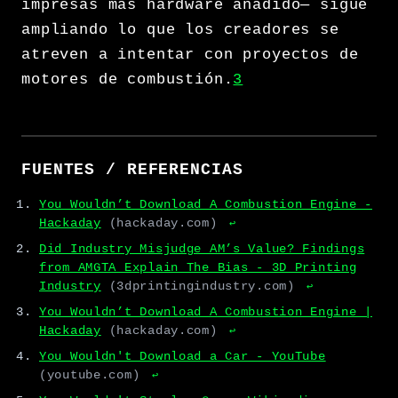
impresas más hardware añadido— sigue
ampliando lo que los creadores se
atreven a intentar con proyectos de
motores de combustión.
3
FUENTES / REFERENCIAS
You Wouldn’t Download A Combustion Engine -
Hackaday
(hackaday.com)
↩
Did Industry Misjudge AM’s Value? Findings
from AMGTA Explain The Bias - 3D Printing
Industry
(3dprintingindustry.com)
↩
You Wouldn’t Download A Combustion Engine |
Hackaday
(hackaday.com)
↩
You Wouldn't Download a Car - YouTube
(youtube.com)
↩