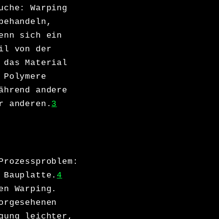
uche: Warping
behandeln,
nn sich ein
il von der
 das Material
 Polymere
ährend andere
r anderen.
3
Prozessproblem:
 Bauplatte.
4
en Warping.
orgesehenen
gung leichter,