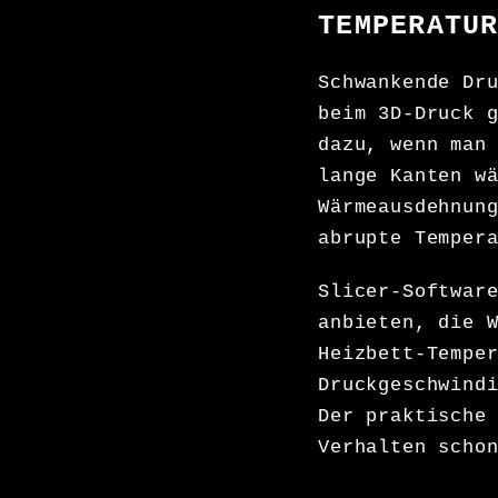
TEMPERATU
Schwankende Dr
beim 3D-Druck 
dazu, wenn man
lange Kanten w
Wärmeausdehnun
abrupte Temper
Slicer-Softwar
anbieten, die 
Heizbett-Tempe
Druckgeschwind
Der praktische
Verhalten scho