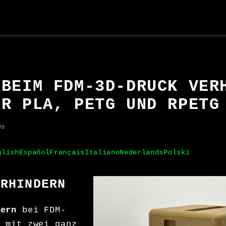
 BEIM FDM-3D-DRUCK VER
ÜR PLA, PETG UND RPETG
ws
glish
Español
Français
Italiano
Nederlands
Polski
ERHINDERN
dern
bei FDM-
t mit zwei ganz