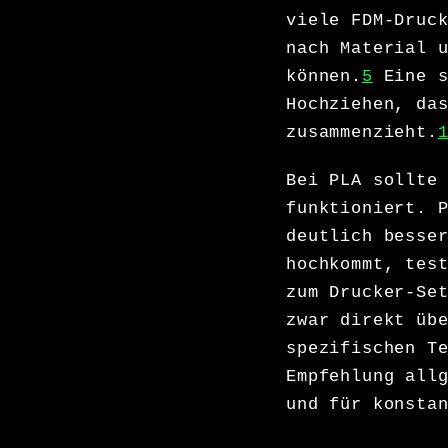
viele FDM-Druc
nach Material 
können.
5
Eine s
Hochziehen, da
zusammenzieht.
Bei PLA sollte
funktioniert. 
deutlich besse
hochkommt, tes
zum Drucker-Se
zwar direkt üb
spezifischen T
Empfehlung all
und für konsta