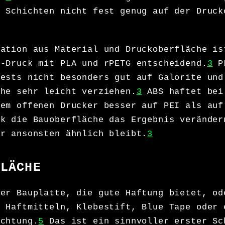
n Schichten nicht fest genug auf der Druck
nation aus Material und Druckoberfläche is
M-Druck mit PLA und rPETG entscheidend.
3
PL
Tests nicht besonders gut auf Galorite und
che sehr leicht verziehen.
3
ABS haftet bei
nem offenen Drucker besser auf PEI als auf
rk die Bauoberfläche das Ergebnis veränder
er ansonsten ähnlich bleibt.
3
FLÄCHE
ner Bauplatte, die gute Haftung bietet, od
t Haftmitteln, Klebestift, Blue Tape oder 
ichtung.
5
Das ist ein sinnvoller erster Sc