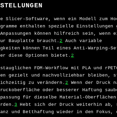
NSTELLUNGEN
te Slicer-Software, wenn ein Modell zum Ho
ogramme enthalten spezielle Einstellungen 
-Anpassungen können hilfreich sein, wenn e
zur Bauplatte braucht.
2
Auch variable
igkeiten können Teil eines Anti-Warping-Se
cer diese Optionen bietet.
2
istauglichen FDM-Workflow mit PLA und rPET
gen gezielt und nachvollziehbar bleiben, s
eichzeitig zu verändern.
2
Wenn der Druck n
Druckoberfläche oder besserer Haftung saub
npassung für dieselbe Material-Oberflächen
erden.
3
Hebt sich der Druck weiterhin ab, 
tanz und Betthaftung wieder in den Fokus, 