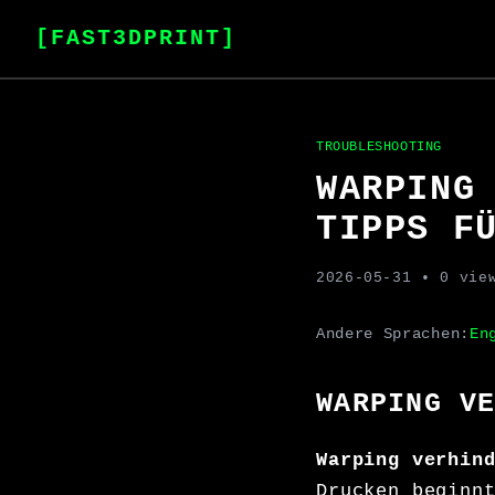
[FAST3DPRINT]
TROUBLESHOOTING
WARPING
TIPPS F
2026-05-31
• 0 vie
Andere Sprachen:
En
WARPING V
Warping verhin
Drucken beginn