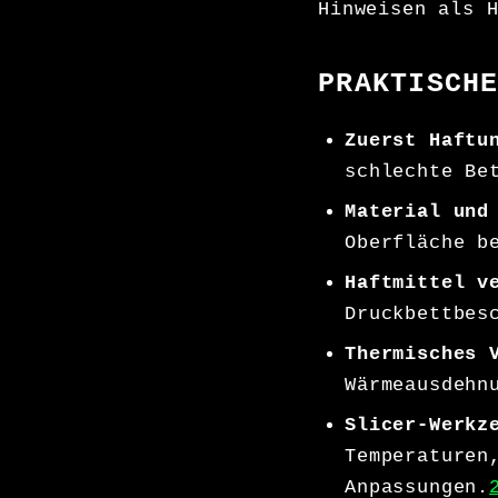
Hinweisen als 
PRAKTISCH
Zuerst Haftu
schlechte Be
Material und
Oberfläche b
Haftmittel v
Druckbettbes
Thermisches 
Wärmeausdehn
Slicer-Werkz
Temperaturen
Anpassungen.