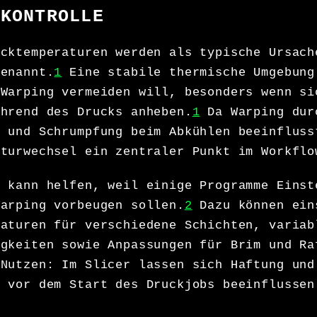
RKONTROLLE
ucktemperaturen werden als typische Ursach
genannt.
1
Eine stabile thermische Umgebung
 Warping vermeiden will, besonders wenn si
ährend des Drucks anheben.
1
Da Warping dur
g und Schrumpfung beim Abkühlen beeinfluss
aturwechsel ein zentraler Punkt im Workflo
e kann helfen, weil einige Programme Einst
Warping vorbeugen sollen.
2
Dazu können ein
raturen für verschiedene Schichten, variab
igkeiten sowie Anpassungen für Brim und Ra
 Nutzen: Im Slicer lassen sich Haftung und
n vor dem Start des Druckjobs beeinflussen