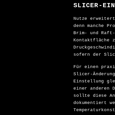
SLICER-EI
Nutze erweiter
denn manche Pr
Brim- und Raft
Kontaktfläche 
Druckgeschwind
sofern der Sli
Für einen prax
Slicer-Änderun
Einstellung gl
einer anderen 
sollte diese A
dokumentiert w
Temperaturkons