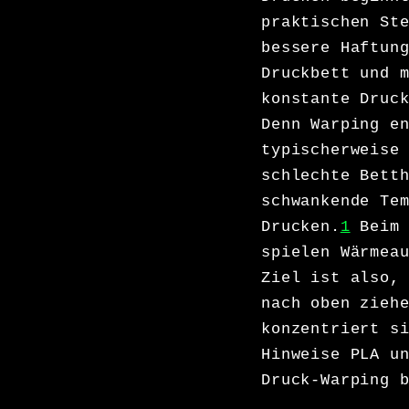
praktischen St
bessere Haftun
Druckbett und 
konstante Druc
Denn Warping e
typischerweise
schlechte Bett
schwankende Te
Drucken.
1
Beim 
spielen Wärmea
Ziel ist also,
nach oben zieh
konzentriert s
Hinweise PLA u
Druck-Warping 