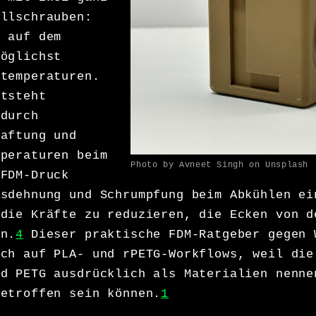
ellschrauben:
g auf dem
möglichst
ktemperaturen.
ntsteht
 durch
haftung und
mperaturen beim
Photo by Avneet Singh on Unsplash
FDM-Druck
usdehnung und Schrumpfung beim Abkühlen ei
 die Kräfte zu reduzieren, die Ecken von d
en.
4
Dieser praktische FDM-Ratgeber gegen 
ich auf PLA- und rPETG-Workflows, weil die
nd PETG ausdrücklich als Materialien nenne
betroffen sein können.
1