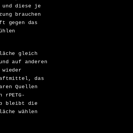
 und diese je
zung brauchen
ft gegen das
ühlen
läche gleich
und auf anderen
 wieder
aftmittel, das
aren Quellen
n rPETG-
b bleibt die
läche wählen