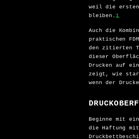
weil die erste
bleiben.
1
Auch die Kombi
praktischen FD
den zitierten 
dieser Oberflä
Drucken auf ei
zeigt, wie sta
wenn der Druck
DRUCKOBER
Beginne mit ei
die Haftung mi
Druckbettbesch