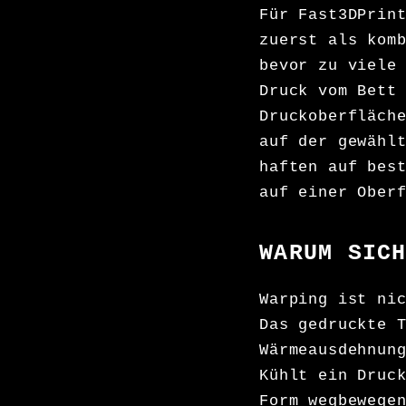
Für Fast3DPrin
zuerst als kom
bevor zu viele
Druck vom Bett
Druckoberfläch
auf der gewähl
haften auf bes
auf einer Ober
WARUM SIC
Warping ist ni
Das gedruckte 
Wärmeausdehnun
Kühlt ein Druc
Form wegbewege