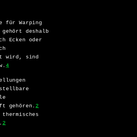
e für Warping
 gehört deshalb
ch Ecken oder
ch
t wird, sind
w.
4
ellungen
stellbare
le
ft gehören.
2
 thermisches
.
2