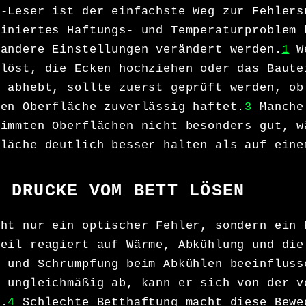
t-Leser ist der einfachste Weg zur Fehlers
biniertes Haftungs- und Temperaturproblem 
 andere Einstellungen verändert werden.
1
We
 löst, die Ecken hochziehen oder das Baute
e abhebt, sollte zuerst geprüft werden, ob
ten Oberfläche zuverlässig haftet.
3
Manche
timmten Oberflächen nicht besonders gut, w
fläche deutlich besser halten als auf eine
H DRUCKE VOM BETT LÖSEN
cht nur ein optischer Fehler, sondern ein 
Teil reagiert auf Wärme, Abkühlung und die
g und Schrumpfung beim Abkühlen beeinfluss
k ungleichmäßig ab, kann er sich von der v
n.
4
Schlechte Betthaftung macht diese Bewe