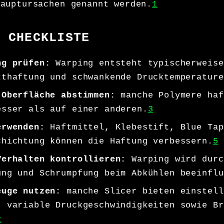
Hauptursachen genannt werden.
1
E CHECKLISTE
ng prüfen:
Warping entsteht typischerweise
tthaftung und schwankende Drucktemperature
 Oberfläche abstimmen:
manche Polymere haf
esser als auf einer anderen.
3
erwenden:
Haftmittel, Klebestift, Blue Tap
chichtung können die Haftung verbessern.
5
Verhalten kontrollieren:
Warping wird durc
ung und Schrumpfung beim Abkühlen beeinflu
euge nutzen:
manche Slicer bieten einstell
, variable Druckgeschwindigkeiten sowie Br
2