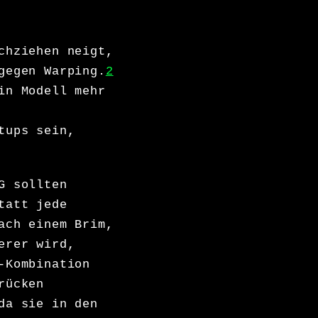
chziehen neigt,
gegen Warping.
2
in Modell mehr
tups sein,
G sollten
tatt jede
ach einem Brim,
erer wird,
-Kombination
rücken
da sie in den