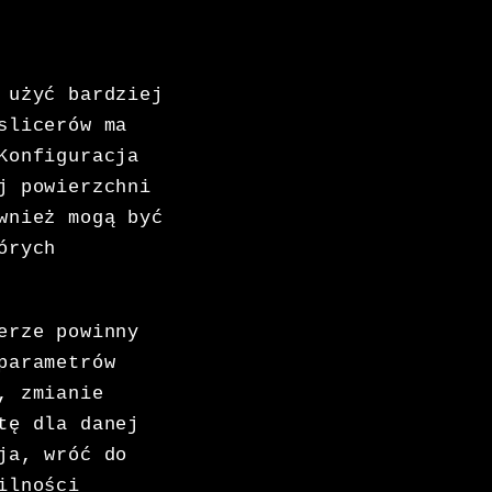
 użyć bardziej
slicerów ma
onfiguracja
j powierzchni
wnież mogą być
órych
erze powinny
parametrów
, zmianie
tę dla danej
ja, wróć do
ilności