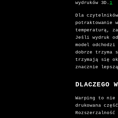
wydruków 3D.
1
Dla czytelnikó
potraktowanie 
temperaturą, z
Jeśli wydruk o
model odchodzi
dobrze trzyma 
trzymają się o
znacznie lepsz
DLACZEGO 
Warping to nie
drukowana częś
Rozszerzalność