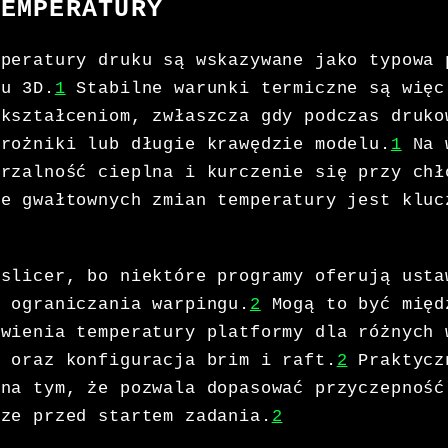
TEMPERATURY
mperatury druku są wskazywane jako typowa 
ku 3D.
1
Stabilne warunki termiczne są więc
dkształceniom, zwłaszcza gdy podczas druko
arożniki lub długie krawędzie modelu.
1
Na 
erzalność cieplna i kurczenie się przy chł
ie gwałtownych zmian temperatury jest kluc
 slicer, bo niektóre programy oferują usta
o ograniczania warpingu.
2
Mogą to być międ
awienia temperatury platformy dla różnych 
u oraz konfiguracja brim i raft.
2
Praktycz
 na tym, że pozwala dopasować przyczepność
cze przed startem zadania.
2