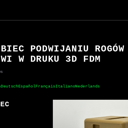
OBIEC PODWIJANIU ROGÓW
OWI W DRUKU 3D FDM
ws
h
Deutsch
Español
Français
Italiano
Nederlands
IEC
I