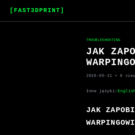
[FAST3DPRINT]
TROUBLESHOOTING
JAK ZAP
WARPING
2026-05-31
• 0 vie
Inne języki:
Englis
JAK ZAPOB
WARPINGOW