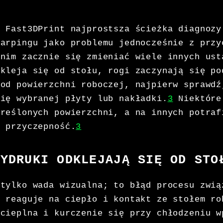
w Fast3DPrint najprostsza ścieżka diagnozy
warpingu jako problemu jednocześnie z przy
anim zacznie się zmieniać wiele innych ust
dkleja się od stołu, rogi zaczynają się po
 od powierzchni roboczej, najpierw sprawdź
się wybranej płyty lub nakładki.
3
Niektóre
kreślonych powierzchni, a na innych potraf
ą przyczepność.
3
WYDRUKI ODKLEJAJĄ SIĘ OD STO
 tylko wada wizualna; to błąd procesu zwią
ć reaguje na ciepło i kontakt ze stołem ro
 cieplna i kurczenie się przy chłodzeniu w