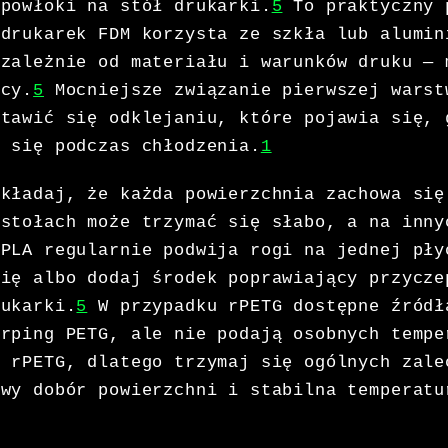
 powłoki na stół drukarki.
5
To praktyczny 
 drukarek FDM korzysta ze szkła lub alumin
 zależnie od materiału i warunków druku — 
ocy.
5
Mocniejsze związanie pierwszej warst
stawić się odklejaniu, które pojawia się, 
ć się podczas chłodzenia.
1
akładaj, że każda powierzchnia zachowa się
 stołach może trzymać się słabo, a na inny
PLA regularnie podwija rogi na jednej pły
nię albo dodaj środek poprawiający przycze
rukarki.
5
W przypadku rPETG dostępne źródł
arping PETG, ale nie podają osobnych tempe
a rPETG, dlatego trzymaj się ogólnych zale
iwy dobór powierzchni i stabilna temperatu