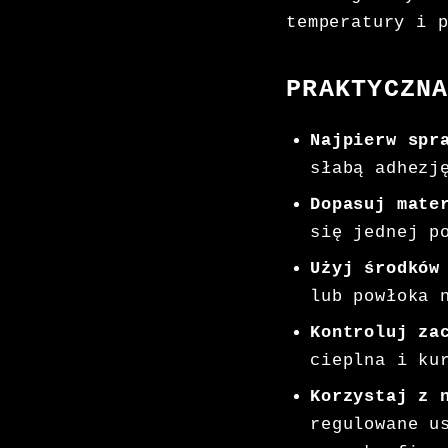
temperatury i 
PRAKTYCZN
Najpierw spr
słabą adhezj
Dopasuj mate
się jednej p
Użyj środków
lub powłoka 
Kontroluj za
cieplna i ku
Korzystaj z 
regulowane u