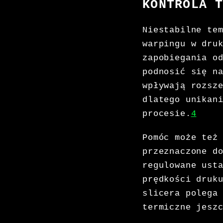
KONTROLA 
Niestabilne te
warpingu w dru
zapobiegania o
podnosić się n
wpływają rozsz
dlatego unikan
procesie.
4
Pomóc może też
przeznaczone d
regulowane ust
prędkości druk
slicera polega
termiczne jesz