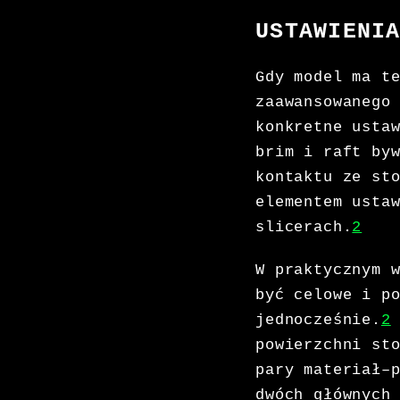
USTAWIENI
Gdy model ma t
zaawansowanego
konkretne usta
brim i raft by
kontaktu ze st
elementem usta
slicerach.
2
W praktycznym 
być celowe i p
jednocześnie.
2
powierzchni st
pary materiał–
dwóch głównych