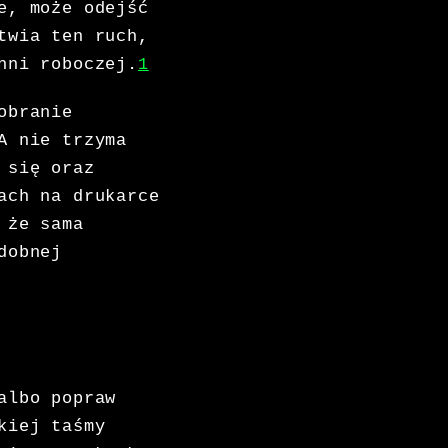
e, może odejść
twia ten ruch,
hni roboczej.
1
obranie
A nie trzyma
 się oraz
ach na drukarce
 że sama
dobnej
albo popraw
kiej taśmy