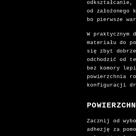
odkształcanie,
od założonego 
bo pierwsze wa
W praktycznym 
materiału do p
się zbyt dobrz
odchodzić od t
bez komory lep
powierzchnia r
konfiguracji d
POWIERZCH
Zacznij od wyb
adhezję za pom