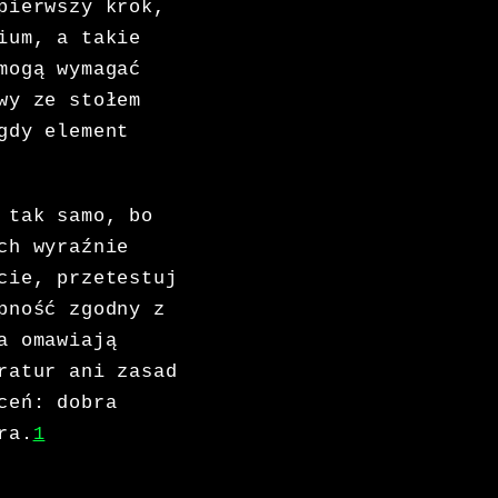
pierwszy krok,
ium, a takie
mogą wymagać
wy ze stołem
gdy element
 tak samo, bo
ch wyraźnie
cie, przetestuj
pność zgodny z
a omawiają
ratur ani zasad
ceń: dobra
ra.
1