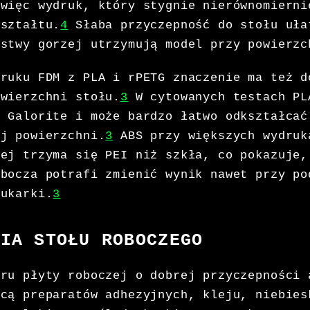
 więc wydruk, który stygnie nierównomierni
kształtu.
4
Słaba przyczepność do stołu uła
rstwy gorzej utrzymują model przy powierzc
druku FDM z PLA i rPETG znaczenie ma też d
owierzchni stołu.
3
W cytowanych testach PL
e Galorite i może bardzo łatwo odkształcać
ej powierzchni.
3
ABS przy większych wydruk
iej trzyma się PEI niż szkła, co pokazuje,
obocza potrafi zmienić wynik nawet przy po
rukarki.
3
NIA STOŁU ROBOCZEGO
oru płyty roboczej o dobrej przyczepności 
ocą preparatów adhezyjnych, kleju, niebies