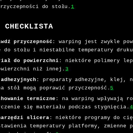
przyczepności do stołu.
1
A CHECKLISTA
awdź przyczepność:
warping jest zwykle pow
ę do stołu i niestabilne temperatury druku
riał do powierzchni:
niektóre polimery lep
owierzchni niż innej.
3
 adhezyjnych:
preparaty adhezyjne, klej, n
na stół mogą poprawić przyczepność.
5
chowanie termiczne:
na warping wpływają ro
rczenie się materiału podczas stygnięcia.
4
narzędzi slicera:
niektóre programy do cię
stawienia temperatury platformy, zmienne p