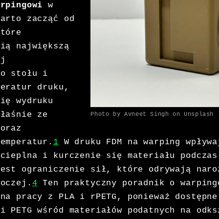
arpingowi
w
warto zacząć od
które
bią największą
ej
do stołu i
peratur druku,
się wydruku
właśnie ze
Photo by Avneet Singh on Unsplash
 oraz
temperatur.
1
W druku FDM na warping wpływa
 cieplna i kurczenie się materiału podczas
jest ograniczenie sił, które odrywają naro
boczej.
4
Ten praktyczny poradnik o warping
 na pracy z PLA i rPETG, ponieważ dostępne
 i PETG wśród materiałów podatnych na odks