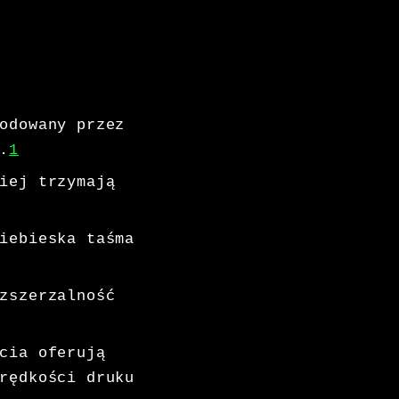
odowany przez
.
1
iej trzymają
iebieska taśma
zszerzalność
cia oferują
rędkości druku