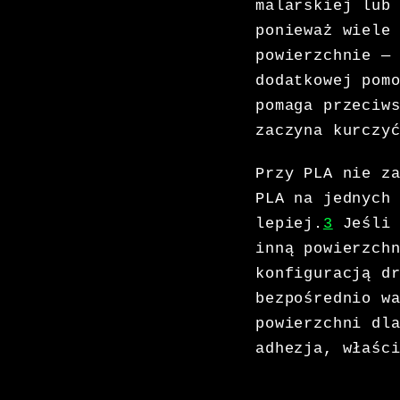
malarskiej lub
ponieważ wiele
powierzchnie —
dodatkowej pom
pomaga przeciw
zaczyna kurczy
Przy PLA nie z
PLA na jednych
lepiej.
3
Jeśli 
inną powierzch
konfiguracją d
bezpośrednio w
powierzchni dl
adhezja, właśc