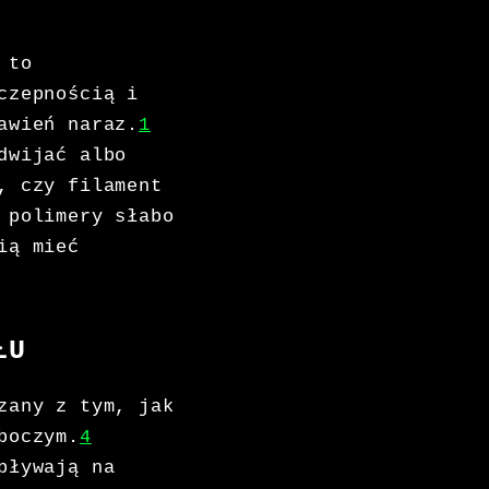
 to
czepnością i
awień naraz.
1
dwijać albo
, czy filament
 polimery słabo
ią mieć
ŁU
zany z tym, jak
boczym.
4
pływają na