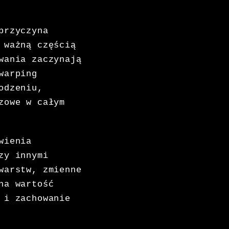
przyczyna
 ważną częścią
wania zaczynają
warping
odzeniu,
zowe w całym
wienia
zy innymi
warstw, zmienne
na wartość
 i zachowanie