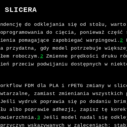
A SLICERA
endencję do odklejania się od stołu, warto
 oprogramowania do cięcia, ponieważ część 
wienia pomagające zapobiegać warpingowi.
2
K
wa przydatna, gdy model potrzebuje większe
ołem roboczym.
2
Zmienne prędkości druku ró
wień przeciw podwijaniu dostępnych w niekt
workflow FDM dla PLA i rPETG zmiany w slic
owtarzalne, zamiast zmieniania wszystkich 
Jeśli wydruk poprawia się po dodaniu brim
ołu albo poprawie adhezji, zapisz tę korek
powierzchnia.
3
Jeśli model nadal się odkle
 przyczyn wskazywanych w zaleceniach: stab