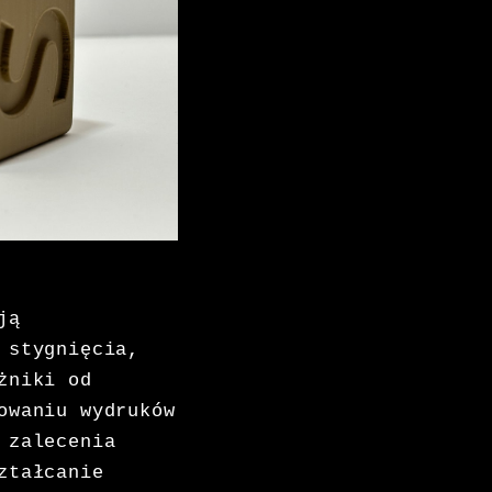
ją
 stygnięcia,
żniki od
owaniu wydruków
 zalecenia
ztałcanie