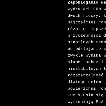
Zapobieganie w
wydrukach FDM 
dwóch rzeczy, 
najczęściej ro
różnicę: lepsz
przyczepności 
stabilnych tem
bo odklejanie 
zwykle wynika 
słabej adhezji
niestabilnych 
rozszerzalność
dlatego celem 
powierzchni ro
FDM skupia się
wymieniają PLA