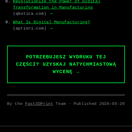
Revolutionize the Power of Digital
Transformation in Manufacturing
(qbotica.com)
↩
What Is Digital Manufacturing?
(apriori.com)
↩
POTRZEBUJESZ WYDRUKU TEJ
CZĘŚCI? UZYSKAJ NATYCHMIASTOWĄ
WYCENĘ →
By the
Fast3DPrint
Team · Published
2026-05-26