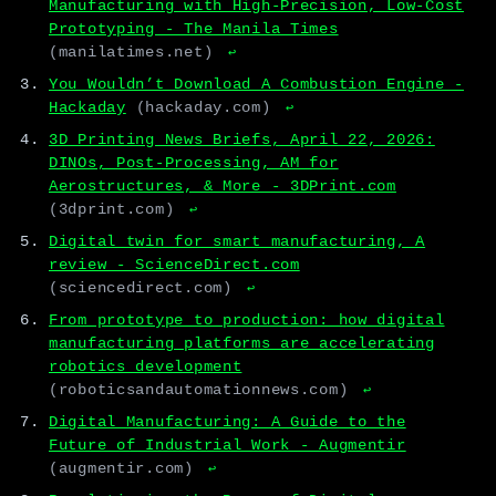
Manufacturing with High-Precision, Low-Cost
Prototyping - The Manila Times
(manilatimes.net)
↩
You Wouldn’t Download A Combustion Engine -
Hackaday
(hackaday.com)
↩
3D Printing News Briefs, April 22, 2026:
DINOs, Post-Processing, AM for
Aerostructures, & More - 3DPrint.com
(3dprint.com)
↩
Digital twin for smart manufacturing, A
review - ScienceDirect.com
(sciencedirect.com)
↩
From prototype to production: how digital
manufacturing platforms are accelerating
robotics development
(roboticsandautomationnews.com)
↩
Digital Manufacturing: A Guide to the
Future of Industrial Work - Augmentir
(augmentir.com)
↩