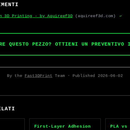
IMENTI
n 3D Printing - by Aquireef3D
(aquireef3d.com)
↩
RE QUESTO PEZZO? OTTIENI UN PREVENTIVO 
By the
Fast3DPrint
Team · Published
2026-06-02
ELATI
First-Layer Adhesion
PLA vs