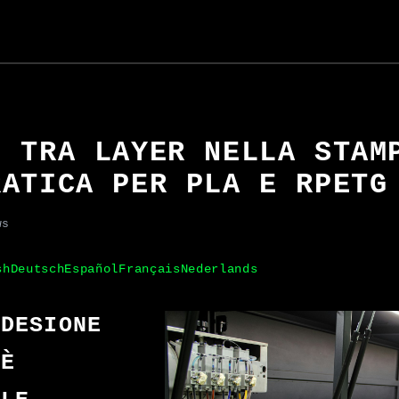
E TRA LAYER NELLA STAM
RATICA PER PLA E RPETG
ws
sh
Deutsch
Español
Français
Nederlands
ADESIONE
 È