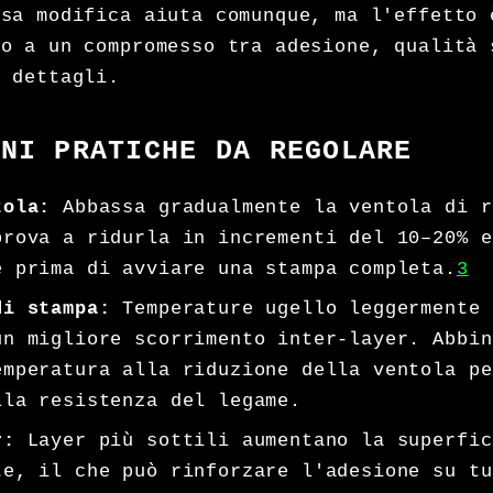
ssa modifica aiuta comunque, ma l'effetto 
io a un compromesso tra adesione, qualità 
i dettagli.
ONI PRATICHE DA REGOLARE
tola:
Abbassa gradualmente la ventola di r
prova a ridurla in incrementi del 10–20% e
e prima di avviare una stampa completa.
3
di stampa:
Temperature ugello leggermente 
un migliore scorrimento inter-layer. Abbin
emperatura alla riduzione della ventola pe
lla resistenza del legame.
r:
Layer più sottili aumentano la superfic
te, il che può rinforzare l'adesione su tu