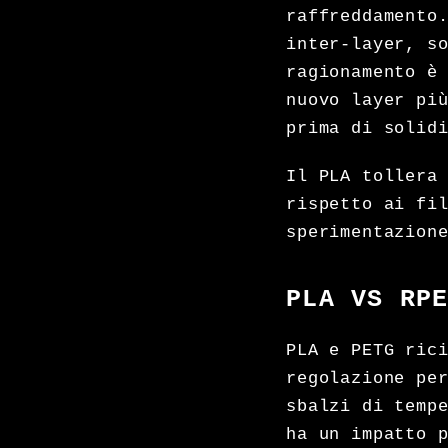
raffreddamento
inter-layer, s
ragionamento è
nuovo layer pi
prima di solid
Il PLA tollera
rispetto ai fi
sperimentazion
PLA VS RP
PLA e PETG ric
regolazione pe
sbalzi di temp
ha un impatto 