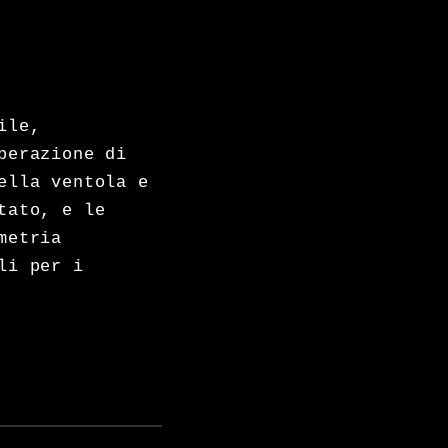
ile,
perazione di
ella ventola e
tato, e le
metria
li per i