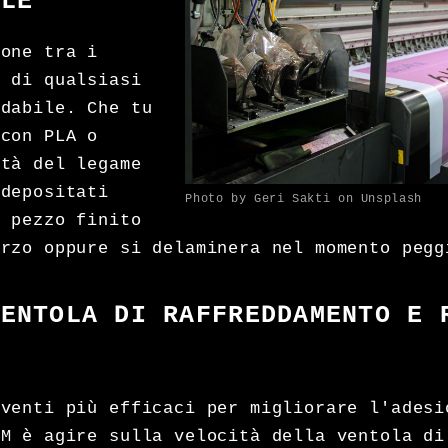
ALE
ione tra i
e di qualsiasi
idabile. Che tu
 con PLA o
ità del legame
 depositati
Photo by Geri Sakti on Unsplash
l pezzo finito
orzo oppure si delaminera nel momento pegg
VENTOLA DI RAFFREDDAMENTO E 
E
rventi più efficaci per migliorare l'adesi
DM è agire sulla velocità della ventola di