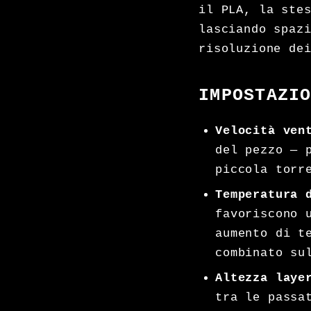
il PLA, la ste
lasciando spaz
risoluzione de
IMPOSTAZI
Velocità ven
del pezzo — 
piccola torr
Temperatura 
favoriscono 
aumento di t
combinato su
Altezza laye
tra le passa