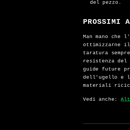
del pezzo.
PROSSIMI 
Man mano che l
ottimizzarne i
taratura sempr
resistenza del
guide future p
dell'ugello e 
materiali rici
Vedi anche:
Al