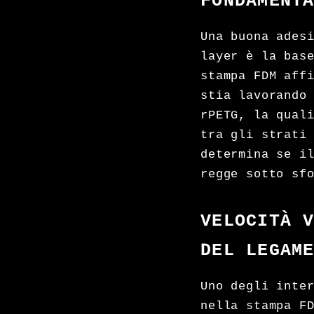
FONDAMENT
Una buona ades
layer è la bas
stampa FDM aff
stia lavorando
rPETG, la qual
tra gli strati
determina se i
regge sotto sf
VELOCITÀ 
DEL LEGAM
Uno degli inte
nella stampa F