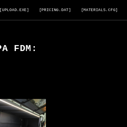
[UPLOAD.EXE]
[PRICING.DAT]
[MATERIALS.CFG]
PA FDM: