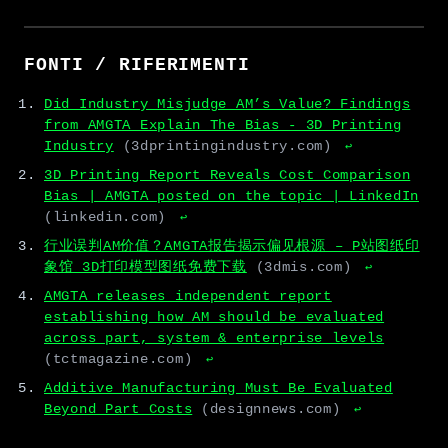
FONTI / RIFERIMENTI
Did Industry Misjudge AM’s Value? Findings
from AMGTA Explain The Bias - 3D Printing
Industry
(3dprintingindustry.com)
↩
3D Printing Report Reveals Cost Comparison
Bias | AMGTA posted on the topic | LinkedIn
(linkedin.com)
↩
行业误判AM价值？AMGTA报告揭示偏见根源 – P站图纸印
象馆 3D打印模型图纸免费下载
(3dmis.com)
↩
AMGTA releases independent report
establishing how AM should be evaluated
across part, system & enterprise levels
(tctmagazine.com)
↩
Additive Manufacturing Must Be Evaluated
Beyond Part Costs
(designnews.com)
↩