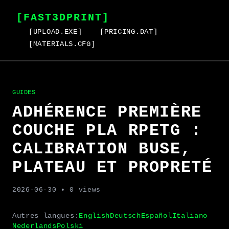
[FAST3DPRINT]
[UPLOAD.EXE]
[PRICING.DAT]
[MATERIALS.CFG]
GUIDES
ADHÉRENCE PREMIÈRE
COUCHE PLA RPETG :
CALIBRATION BUSE,
PLATEAU ET PROPRETÉ
2026-06-30
• 0 views
Autres langues:
English
Deutsch
Español
Italiano
Nederlands
Polski