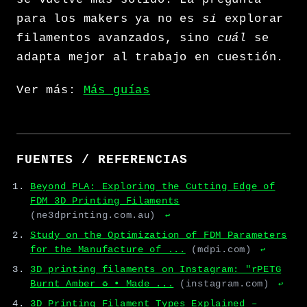
para los makers ya no es
si
explorar
filamentos avanzados, sino
cuál
se
adapta mejor al trabajo en cuestión.
Ver más:
Más guías
FUENTES / REFERENCIAS
Beyond PLA: Exploring the Cutting Edge of
FDM 3D Printing Filaments
(ne3dprinting.com.au)
↩
Study on the Optimization of FDM Parameters
for the Manufacture of ...
(mdpi.com)
↩
3D printing filaments on Instagram: "rPETG
Burnt Amber ♻️ • Made ...
(instagram.com)
↩
3D Printing Filament Types Explained –