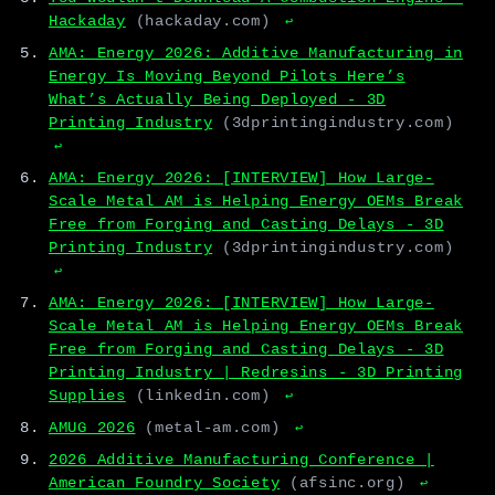
Hackaday
(hackaday.com)
↩
AMA: Energy 2026: Additive Manufacturing in
Energy Is Moving Beyond Pilots Here’s
What’s Actually Being Deployed - 3D
Printing Industry
(3dprintingindustry.com)
↩
AMA: Energy 2026: [INTERVIEW] How Large-
Scale Metal AM is Helping Energy OEMs Break
Free from Forging and Casting Delays - 3D
Printing Industry
(3dprintingindustry.com)
↩
AMA: Energy 2026: [INTERVIEW] How Large-
Scale Metal AM is Helping Energy OEMs Break
Free from Forging and Casting Delays - 3D
Printing Industry | Redresins - 3D Printing
Supplies
(linkedin.com)
↩
AMUG 2026
(metal-am.com)
↩
2026 Additive Manufacturing Conference |
American Foundry Society
(afsinc.org)
↩