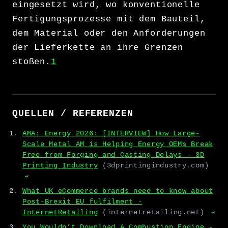
eingesetzt wird, wo konventionelle
Fertigungsprozesse mit dem Bauteil,
dem Material oder den Anforderungen
der Lieferkette an ihre Grenzen
stoßen.
1
QUELLEN / REFERENZEN
AMA: Energy 2026: [INTERVIEW] How Large-
Scale Metal AM is Helping Energy OEMs Break
Free from Forging and Casting Delays - 3D
Printing Industry
(3dprintingindustry.com)
↩
What UK eCommerce brands need to know about
Post-Brexit EU fulfilment -
InternetRetailing
(internetretailing.net)
↩
You Wouldn’t Download A Combustion Engine -